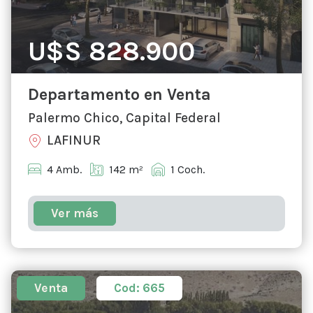
U$S 828.900
Departamento en Venta
Palermo Chico, Capital Federal
LAFINUR
4 Amb.
142 m²
1 Coch.
Ver más
Venta
Cod: 665