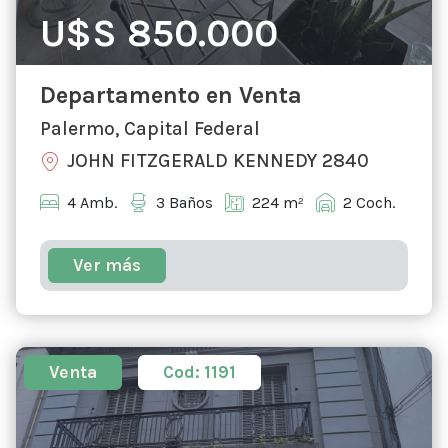
U$S 850.000
Departamento en Venta
Palermo, Capital Federal
JOHN FITZGERALD KENNEDY 2840
4 Amb.
3 Baños
224 m²
2 Coch.
Ver más
Venta
Cod: 1191