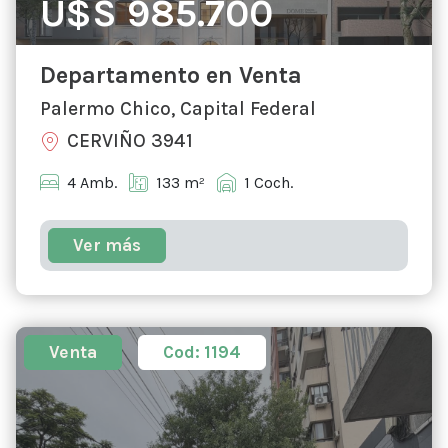
U$S 985.700
Departamento en Venta
Palermo Chico, Capital Federal
CERVIÑO 3941
4 Amb.
133 m²
1 Coch.
Ver más
Venta
Cod: 1194